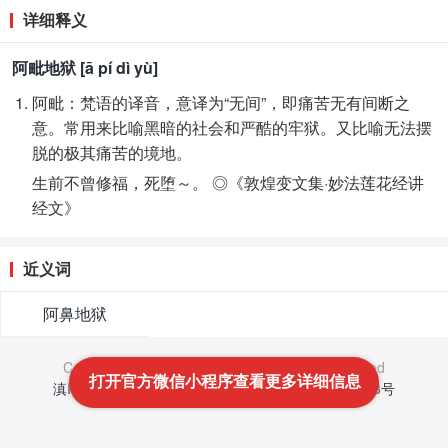
详细释义
阿毗地狱 [ā pí dì yù]
阿毗：梵语的译音，意译为“无间”，即痛苦无有间断之
意。常用来比喻黑暗的社会和严酷的牢狱。又比喻无法摆
脱的极其痛苦的境地。
生前不曾修福，死堕～。 ◎《敦煌变文集·妙法莲花经讲
经文》
近义词
阿鼻地狱
Copyright © 2021-2022
文笔网
All Rights Reserved
打开官方微信小程序查看更多详细信息
滇ICP备16007666号
-
滇公网安备 53011202001043号