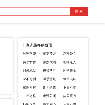
查询最多的成语
欲罢不能
黄粱美梦
哀毁骨立
男欢女爱
瓢泼大雨
咄咄逼人
阿鼻地狱
模棱两可
阿谀奉承
深不可测
蹑手蹑足
鱼目混珠
按图索骥
别无长物
不屈不挠
一丘之貉
求贤若渴
笑里藏刀
扑朔迷离
戮力同心
从容不迫