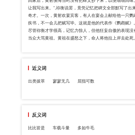
回家后，黄射懊悔当时没有把碑文抄下来，以便细细回味
让我写出来。”,祢衡说罢，竟凭记忆把碑文全部默写了
奇才。一次，黄射欢宴宾客，有人在宴会上献给他一只鹦
疾书，不一会儿把赋写毕。这就是他的代表作《鹦鹉赋》
尽管祢衡才学很高，记忆力惊人，但他狂妄自傲的表现没
当众大骂黄祖。黄祖在盛怒之下，命人将他拉上岸去处死
近义词
出类拔萃
寥寥无几
屈指可数
反义词
比比皆是
车载斗量
多如牛毛