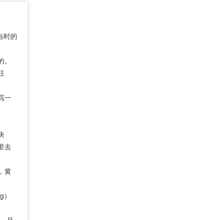
当时的
的。
狂
骂一
决
里去
，黄
g）