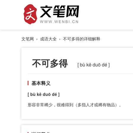
文笔网
›
成语大全
› 不可多得的详细解释
不可多得
[ bù kě duō dé ]
基本释义
[ bù kě duō dé ]
形容非常稀少，很难得到（多指人才或稀有物品）。