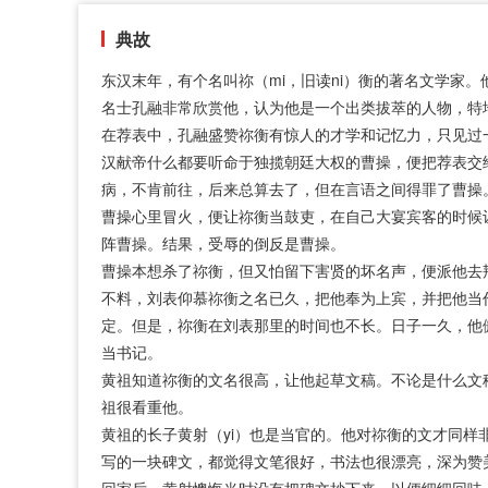
典故
东汉末年，有个名叫祢（mi，旧读ni）衡的著名文学家
名士孔融非常欣赏他，认为他是一个出类拔萃的人物，特
在荐表中，孔融盛赞祢衡有惊人的才学和记忆力，只见过
汉献帝什么都要听命于独揽朝廷大权的曹操，便把荐表交
病，不肯前往，后来总算去了，但在言语之间得罪了曹操
曹操心里冒火，便让祢衡当鼓吏，在自己大宴宾客的时候
阵曹操。结果，受辱的倒反是曹操。
曹操本想杀了祢衡，但又怕留下害贤的坏名声，便派他去
不料，刘表仰慕祢衡之名已久，把他奉为上宾，并把他当
定。但是，祢衡在刘表那里的时间也不长。日子一久，他
当书记。
黄祖知道祢衡的文名很高，让他起草文稿。不论是什么文
祖很看重他。
黄祖的长子黄射（yi）也是当官的。他对祢衡的文才同样
写的一块碑文，都觉得文笔很好，书法也很漂亮，深为赞