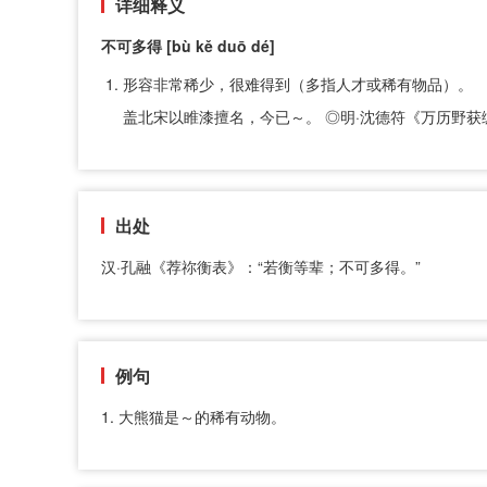
详细释义
不可多得 [bù kě duō dé]
形容非常稀少，很难得到（多指人才或稀有物品）。
盖北宋以睢漆擅名，今已～。 ◎明·沈德符《万历野获
出处
汉·孔融《荐祢衡表》：“若衡等辈；不可多得。”
例句
1. 大熊猫是～的稀有动物。