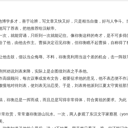
。他博学多才，善于论辨，写文章又快又好，只是相当自傲，好与人争斗。
地写了荐表，把他推荐给汉献帝。
一次，就能背诵，只听到一次就能记住。像祢衡这样的奇才，是不可多得
给了他，由他去作主。曹操决定召见祢衡，但祢衡瞧不起曹操，自称得了
。
让他击鼓，借以当众侮辱。不料，祢衡竟利用当这个差的机会，击一阵鼓
荆州劝说刘表来降，实际上是企图借刘表之手杀他。
作高级顾问，每次议事或发布文告，都要征求他的意见，他不表态便不作
傲慢地对待刘表，使刘表无法忍受。于是，刘表将他派到江夏太守黄祖那
稿，祢衡总是一挥而成，而且总是写得非常得体，符合黄祖的要求。为此
非常欣赏，常常邀祢衡游山玩水。一次，两人参观了东汉文字家蔡邕（yon
美。