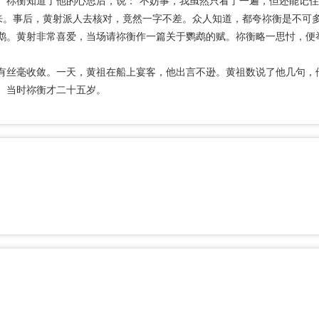
。祢衡知道了他的心思后，说：“不妨事，我虽然只看了一遍，但还能记
出来。事后，黄射派人去核对，竟然一字不差。众人知道，都夸祢衡是不可
鹉。黄射非常喜爱，当场请祢衡作一篇关于鹦鹉的赋。祢衡略一思忖，便
。
有丝毫收敛。一天，黄祖在船上宴客，他出言不逊。黄祖数说了他几句，
。当时祢衡才二十五岁。