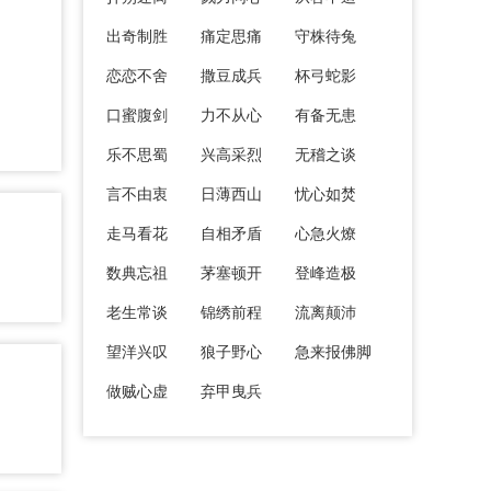
出奇制胜
痛定思痛
守株待兔
恋恋不舍
撒豆成兵
杯弓蛇影
口蜜腹剑
力不从心
有备无患
乐不思蜀
兴高采烈
无稽之谈
言不由衷
日薄西山
忧心如焚
走马看花
自相矛盾
心急火燎
数典忘祖
茅塞顿开
登峰造极
老生常谈
锦绣前程
流离颠沛
望洋兴叹
狼子野心
急来报佛脚
做贼心虚
弃甲曳兵