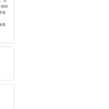
住。且
多得的
举笔
他竟