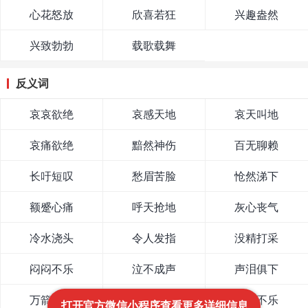
心花怒放
欣喜若狂
兴趣盎然
兴致勃勃
载歌载舞
反义词
哀哀欲绝
哀感天地
哀天叫地
哀痛欲绝
黯然神伤
百无聊赖
长吁短叹
愁眉苦脸
怆然涕下
额蹙心痛
呼天抢地
灰心丧气
冷水浇头
令人发指
没精打采
闷闷不乐
泣不成声
声泪俱下
万箭攒心
无精打采
郁郁不乐
打开官方微信小程序查看更多详细信息