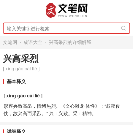
文笔网
›
成语大全
› 兴高采烈的详细解释
兴高采烈
[ xìng gāo cǎi liè ]
基本释义
[ xìng gāo cǎi liè ]
形容兴致高昂，情绪热烈。《文心雕龙·体性》：“叔夜俊
侠，故兴高而采烈。” 兴：兴致。采：精神。
详细释义