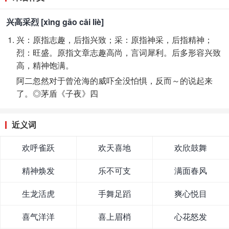
兴高采烈 [xìng gāo cǎi liè]
兴：原指志趣，后指兴致；采：原指神采，后指精神；
烈：旺盛。原指文章志趣高尚，言词犀利。后多形容兴致
高，精神饱满。
阿二忽然对于曾沧海的威吓全没怕惧，反而～的说起来
了。◎茅盾《子夜》四
近义词
欢呼雀跃
欢天喜地
欢欣鼓舞
精神焕发
乐不可支
满面春风
生龙活虎
手舞足蹈
爽心悦目
喜气洋洋
喜上眉梢
心花怒发