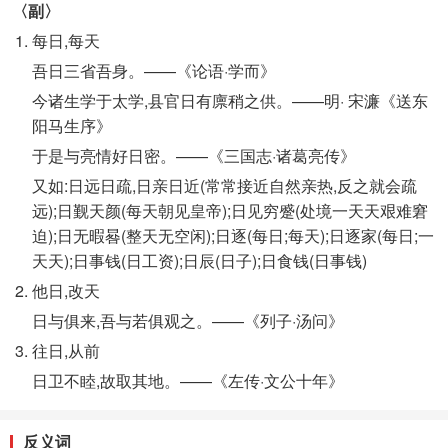
〈副〉
每日,每天
吾日三省吾身。——《论语·学而》
今诸生学于太学,县官日有廪稍之供。——明· 宋濂《送东
阳马生序》
于是与亮情好日密。——《三国志·诸葛亮传》
又如:日远日疏,日亲日近(常常接近自然亲热,反之就会疏
远);日觐天颜(每天朝见皇帝);日见穷蹙(处境一天天艰难窘
迫);日无暇晷(整天无空闲);日逐(每日;每天);日逐家(每日;一
天天);日事钱(日工资);日辰(日子);日食钱(日事钱)
他日,改天
日与俱来,吾与若俱观之。——《列子·汤问》
往日,从前
日卫不睦,故取其地。——《左传·文公十年》
反义词