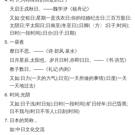
天启壬戌秋日。——魏学洢《核舟记》
又如:交租日;星期一是洗衣日;你的结婚纪念日;三百万股日;
太阴日;平太阳日;日南至(冬至日);日脚(〈方〉∶日子;时间);
日时(一段时间);日分(日子;日期)
一昼夜
靡日不思。——《诗·邶风·泉水》
日月星辰,太阳也。岁月日时,亦即曰日。——《书·洪范》
教子数日。——《礼记·内则》
又如:日力(一天的力气);日完(一天所做的事情);日度(一天
一天地过去)
时间,光阴
又如:日子浅(时日短);日时(一段时间);旷日经年;日已昏黑;
日不我与(时日不等人);日刻(时间)
日本的简称 。
如:中日文化交流