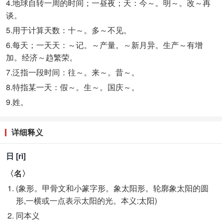
4.地球自转一周的时间；一昼夜；天
：今～。明～。改～再
谈。
5.用于计算天数
：十～。多～不见。
6.每天；一天天
：～记。～产量。～新月异。生产～有增
加。经济～趋繁荣。
7.泛指一段时间
：往～。来～。昔～。
8.特指某一天
：假～。生～。国庆～。
9.姓。
详细释义
日 [rì]
〈名〉
(象形。甲骨文和小篆字形。象太阳形。轮廓象太阳的圆
形,一横或一点表示太阳的光。本义:太阳)
同本义