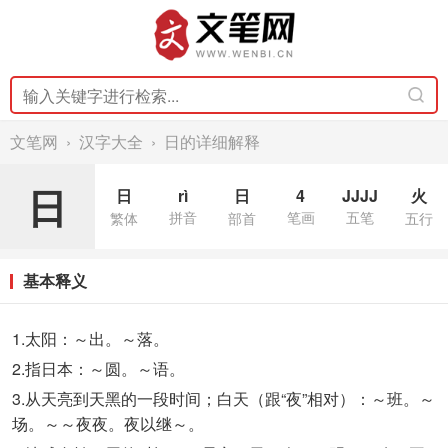
文笔网
›
汉字大全
› 日的详细解释
日
日
rì
日
4
JJJJ
火
拼音
笔画
五笔
繁体
部首
五行
基本释义
1.太阳
：～出。～落。
2.指日本
：～圆。～语。
3.从天亮到天黑的一段时间；白天（跟“夜”相对）
：～班。～
场。～～夜夜。夜以继～。