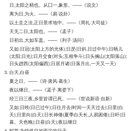
日,太阳之精也。从囗一,象形。——《说文》
离为日,为火。——《易·说卦》
以土圭之法,正日景求地中。——《周礼·大司徒》
天无二日,太阳也。——《孟子》
日初出,大如车盖。——《列子·汤问》
又如:日冠(太阳上方的光体);日昃(日斜,日过中午);日旸儿
(太阳;日光);日月交食(对头;互相争斗);日头搁山(太阳落山);
日头趖西(太阳偏西);日居月诸(日落月出,一天又一天)
白天,白昼
夏之日。——《诗·唐风·葛生》
夜以继日。——《孟子·离娄下》
经三日三夜,乡里皆谓已死。——《世说新语·自新》
又如:日昳(日已过午);日往月去(时间一天天过去);日里(白
天);日里向(白天);日长神倦(夏季白天长,人易困倦);日旰(日
暮。天色晚);日昼(白天);夜以继日
时节;为特殊目的而定的日子