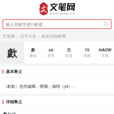
文笔网
›
汉字大全
› 歔的详细解释
歔
歔
xū
欠
15
HAOW
拼音
笔画
五笔
繁体
部首
基本释义
〔歔欷〕也作嘘唏。哽咽；抽噎（yē）。
详细释义
歔 [xū]