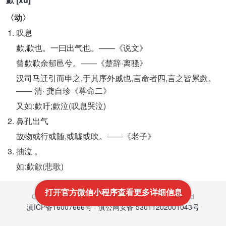
〈动〉
叹息
歔,欷也。一曰出气也。——《说文》
曾歔欷余郁邑兮。——《楚辞·离骚》
汉司马迁引而申之,于其序外戚也,言命者四,言之皆累歔。
—— 清· 龚自珍《尊命二》
又如:歔吁;歔泣(叹息哭泣)
鼻孔出气
故物或行或随,或嘘或吹。——《老子》
抽泣 。
如:歔歈(悲歌)
打开官方微信小程序查看更多详细信息
Copyright © 2021-2022
文笔网
All Rights Reserved
滇ICP备16007666号
-
滇公网安备 53011202001043号