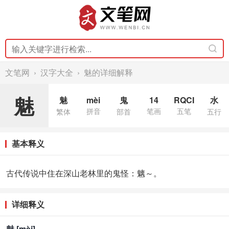
文笔网
›
汉字大全
› 魅的详细解释
魅
魅
mèi
鬼
14
RQCI
水
拼音
笔画
五笔
繁体
部首
五行
基本释义
古代传说中住在深山老林里的鬼怪
：魑～。
详细释义
魅 [mèi]