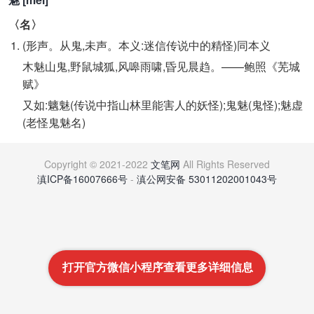
〈名〉
(形声。从鬼,未声。本义:迷信传说中的精怪)同本义
木魅山鬼,野鼠城狐,风嗥雨啸,昏见晨趋。——鲍照《芜城
赋》
又如:魑魅(传说中指山林里能害人的妖怪);鬼魅(鬼怪);魅虚
(老怪鬼魅名)
Copyright © 2021-2022
文笔网
All Rights Reserved
滇ICP备16007666号
-
滇公网安备 53011202001043号
打开官方微信小程序查看更多详细信息