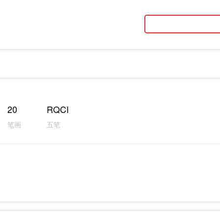
20
RQCI
笔画
五笔