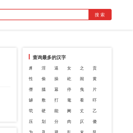
查询最多的汉字
豸
淫
逼
女
之
贡
性
偷
操
屹
闹
黄
僭
膃
羃
停
曳
片
罅
敷
打
鼋
看
吓
茕
硬
能
阑
丈
乙
压
划
分
肉
仄
傻
为
及
凝
乱
末
艮