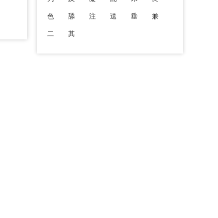
色
舔
注
送
垂
兼
二
其