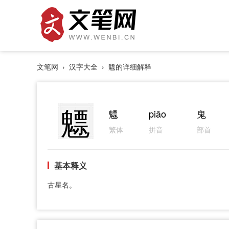
文笔网
›
汉字大全
› 魒的详细解释
魒
魒
piāo
鬼
繁体
拼音
部首
基本释义
古星名。