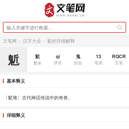
文笔网
›
汉字大全
› 鬿的详细解释
鬿
鬿
qí
鬼
13
RQCR
拼音
笔画
五笔
繁体
部首
基本释义
〔鬿堆〕古代神话传说中的奇兽。
详细释义