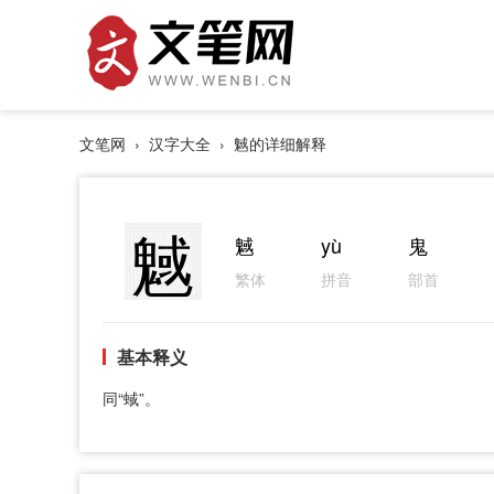
文笔网
›
汉字大全
› 魊的详细解释
魊
魊
yù
鬼
繁体
拼音
部首
基本释义
同“蜮”。