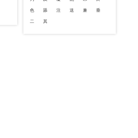
色
舔
注
送
兼
垂
二
其