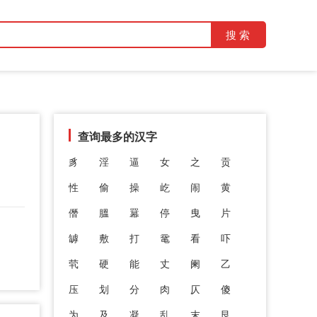
查询最多的汉字
豸
淫
逼
女
之
贡
性
偷
操
屹
闹
黄
僭
膃
羃
停
曳
片
罅
敷
打
鼋
看
吓
茕
硬
能
丈
阑
乙
压
划
分
肉
仄
傻
为
及
凝
乱
末
艮