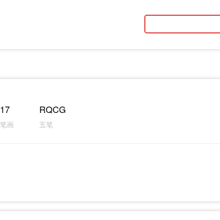
17
RQCG
笔画
五笔