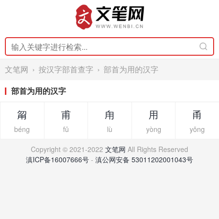
文笔网
›
按汉字部首查字
› 部首为用的汉字
部首为用的汉字
甮
甫
甪
用
甬
béng
fǔ
lù
yòng
yǒng
Copyright © 2021-2022
文笔网
All Rights Reserved
滇ICP备16007666号
-
滇公网安备 53011202001043号