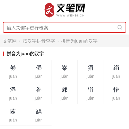
文笔网
›
按汉字拼音查字
› 拼音为juan的汉字
拼音为juan的汉字
劵
倦
桊
狷
绢
juàn
juàn
juàn
juàn
juàn
淃
眷
鄄
睊
慻
juàn
juàn
juàn
juàn
juàn
蔨
羂
juàn
juàn