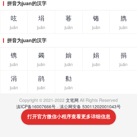
拼音为juan的汉字
呟
埍
菤
锩
臇
juǎn
juǎn
juǎn
juǎn
juǎn
拼音为juan的汉字
镌
蠲
姢
娟
捐
juān
juān
juān
juān
juān
涓
鹃
勬
juān
juān
juān
Copyright © 2021-2022
文笔网
All Rights Reserved
滇ICP备16007666号
-
滇公网安备 53011202001043号
打开官方微信小程序查看更多详细信息