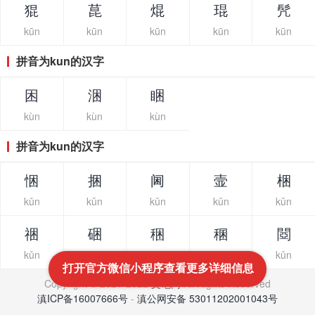
猑
菎
焜
琨
髠
kūn
kūn
kūn
kūn
kūn
拼音为kun的汉字
困
涃
睏
kùn
kùn
kùn
拼音为kun的汉字
悃
捆
阃
壸
梱
kǔn
kǔn
kǔn
kǔn
kǔn
祵
硱
稇
稛
閸
kǔn
kǔn
kǔn
kǔn
kǔn
打开官方微信小程序查看更多详细信息
Copyright © 2021-2022
文笔网
All Rights Reserved
滇ICP备16007666号
-
滇公网安备 53011202001043号