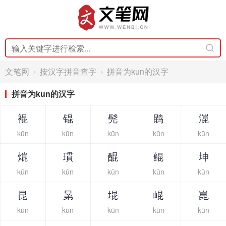
文笔网
›
按汉字拼音查字
› 拼音为kun的汉字
拼音为kun的汉字
裩
锟
髡
鹍
潉
kūn
kūn
kūn
kūn
kūn
熴
瑻
醌
鲲
坤
kūn
kūn
kūn
kūn
kūn
昆
晜
堒
崐
崑
kūn
kūn
kūn
kūn
kūn