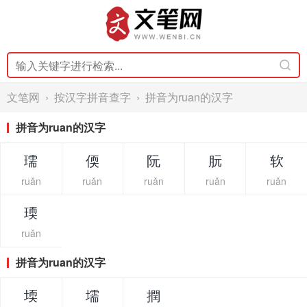
文笔网
›
按汉字拼音查字
› 拼音为ruan的汉字
拼音为ruan的汉字
瓀
偄
阮
朊
软
ruǎn
ruǎn
ruǎn
ruǎn
ruǎn
瑌
ruǎn
拼音为ruan的汉字
堧
壖
撋