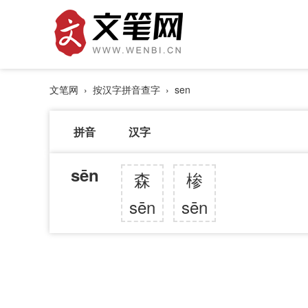
文笔网
›
按汉字拼音查字
› sen
拼音
汉字
sēn
森
椮
sēn
sēn