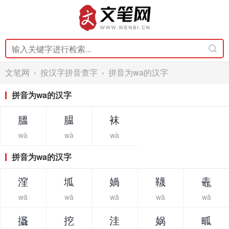
文笔网
›
按汉字拼音查字
› 拼音为wa的汉字
拼音为wa的汉字
膃
腽
袜
wà
wà
wà
拼音为wa的汉字
漥
坬
媧
韈
鼃
wā
wā
wā
wā
wā
攨
挖
洼
娲
畖