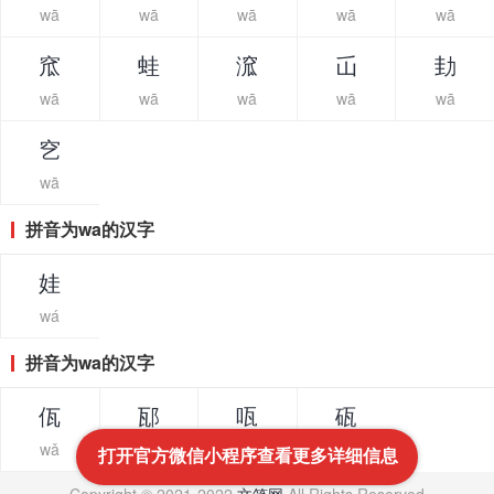
wā
wā
wā
wā
wā
窊
蛙
溛
屲
劸
wā
wā
wā
wā
wā
穵
wā
拼音为wa的汉字
娃
wá
拼音为wa的汉字
佤
邷
咓
砙
wǎ
wǎ
wǎ
wǎ
打开官方微信小程序查看更多详细信息