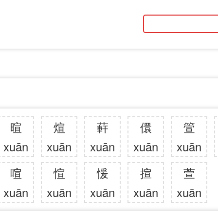
暄
煊
蓒
儇
箮
xuān
xuān
xuān
xuān
xuān
喧
愃
愋
揎
萱
xuān
xuān
xuān
xuān
xuān