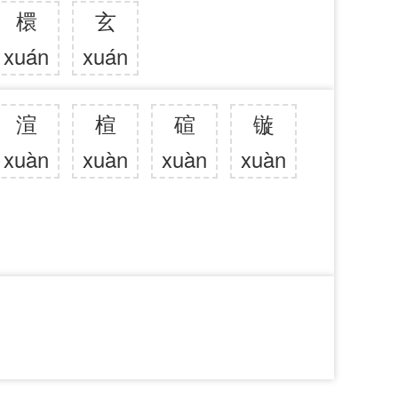
檈
玄
xuán
xuán
渲
楦
碹
镟
xuàn
xuàn
xuàn
xuàn