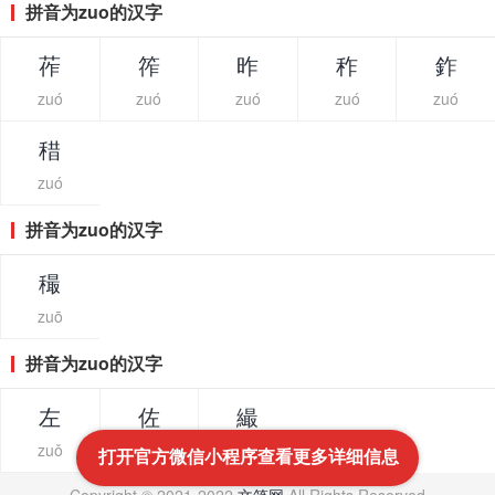
拼音为zuo的汉字
莋
筰
昨
秨
鈼
zuó
zuó
zuó
zuó
zuó
稓
zuó
拼音为zuo的汉字
穝
zuō
拼音为zuo的汉字
左
佐
繓
zuǒ
zuǒ
zuǒ
打开官方微信小程序查看更多详细信息