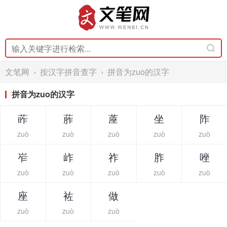
文笔网
›
按汉字拼音查字
› 拼音为zuo的汉字
拼音为zuo的汉字
葃
葄
蓙
坐
阼
zuò
zuò
zuò
zuò
zuò
岝
岞
祚
胙
唑
zuò
zuò
zuò
zuò
zuò
座
袏
做
zuò
zuò
zuò