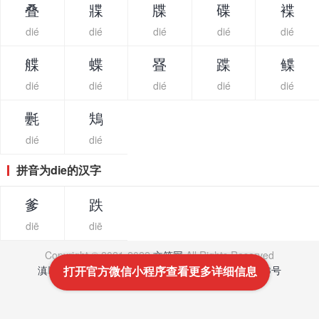
叠
牃
牒
碟
褋
dié
dié
dié
dié
dié
艓
蝶
疂
蹀
鲽
dié
dié
dié
dié
dié
氎
鴩
dié
dié
拼音为die的汉字
爹
跌
diē
diē
Copyright © 2021-2022
文笔网
All Rights Reserved
滇ICP备16007666号
-
滇公网安备 53011202001043号
打开官方微信小程序查看更多详细信息