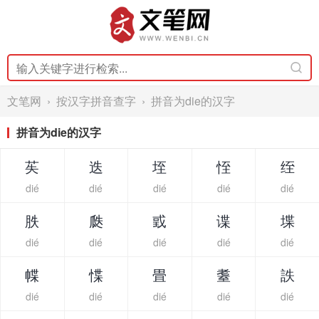
文笔网
›
按汉字拼音查字
› 拼音为die的汉字
拼音为die的汉字
苵
迭
垤
恎
绖
dié
dié
dié
dié
dié
胅
瓞
戜
谍
堞
dié
dié
dié
dié
dié
幉
惵
畳
耋
詄
dié
dié
dié
dié
dié