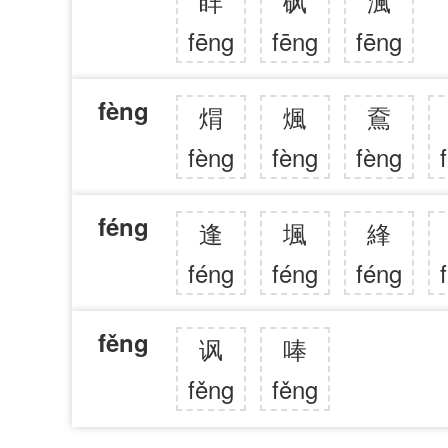
盽
砜
渢
fēng
fēng
fēng
fèng
焨
煈
鴌
fèng
fèng
fèng
féng
逢
堸
綘
féng
féng
féng
fěng
讽
唪
fěng
fěng