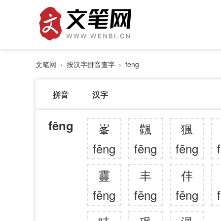
文笔网
›
按汉字拼音查字
› feng
拼音
汉字
fēng
峯
飌
猦
fēng
fēng
fēng
靊
丰
仹
fēng
fēng
fēng