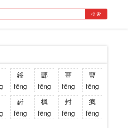
鎽
酆
寷
蘴
g
fēng
fēng
fēng
fēng
崶
枫
封
疯
g
fēng
fēng
fēng
fēng