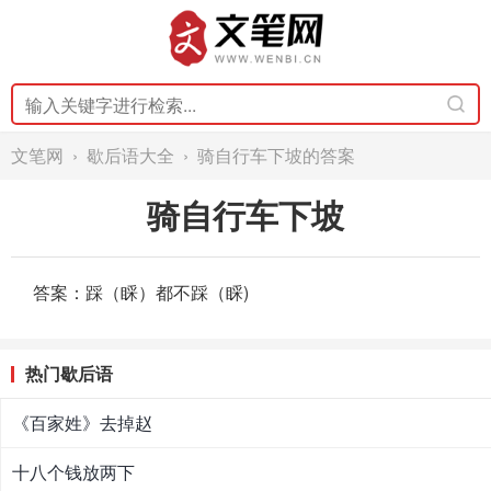
文笔网
›
歇后语大全
› 骑自行车下坡的答案
骑自行车下坡
答案：踩（睬）都不踩（睬)
热门歇后语
《百家姓》去掉赵
十八个钱放两下