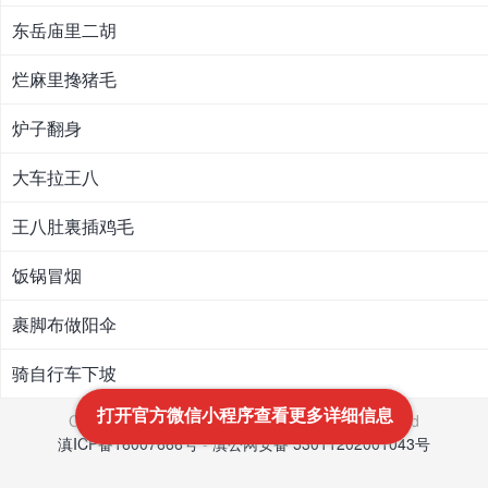
东岳庙里二胡
烂麻里搀猪毛
炉子翻身
大车拉王八
王八肚裏插鸡毛
饭锅冒烟
裹脚布做阳伞
骑自行车下坡
打开官方微信小程序查看更多详细信息
Copyright © 2021-2022
文笔网
All Rights Reserved
滇ICP备16007666号
-
滇公网安备 53011202001043号