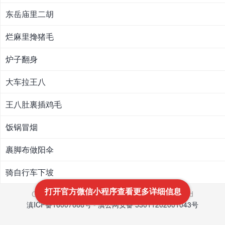
东岳庙里二胡
烂麻里搀猪毛
炉子翻身
大车拉王八
王八肚裏插鸡毛
饭锅冒烟
裹脚布做阳伞
骑自行车下坡
打开官方微信小程序查看更多详细信息
Copyright © 2021-2022
文笔网
All Rights Reserved
滇ICP备16007666号
-
滇公网安备 53011202001043号