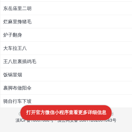
东岳庙里二胡
烂麻里搀猪毛
炉子翻身
大车拉王八
王八肚裏插鸡毛
饭锅冒烟
裹脚布做阳伞
骑自行车下坡
打开官方微信小程序查看更多详细信息
Copyright © 2021-2022
文笔网
All Rights Reserved
滇ICP备16007666号
-
滇公网安备 53011202001043号