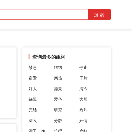
查询最多的组词
禁忌
锵锵
停止
密爱
亲热
干片
好大
漂亮
清冷
铩翼
爱色
大胆
完结
研究
热烈
深入
分散
奸情
溜干二净
难得
欢欲