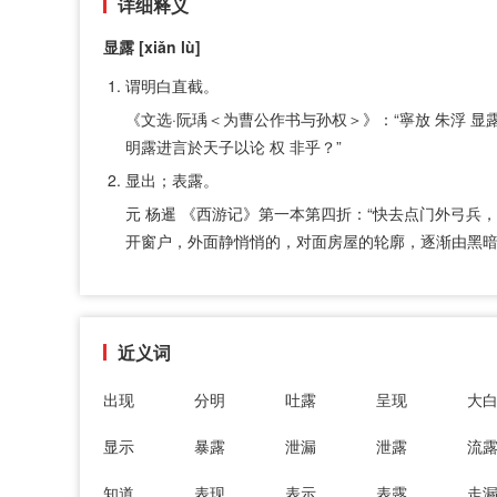
详细释义
显露 [xiǎn lù]
谓明白直截。
《文选·阮瑀＜为曹公作书与孙权＞》：“寧放 朱浮 显露之
明露进言於天子以论 权 非乎？”
显出；表露。
元 杨暹 《西游记》第一本第四折：“快去点门外弓兵，
开窗户，外面静悄悄的，对面房屋的轮廓，逐渐由黑暗
近义词
出现
分明
吐露
呈现
大
显示
暴露
泄漏
泄露
流
知道
表现
表示
表露
走