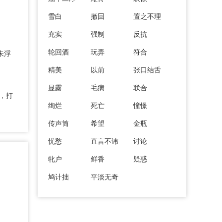
雪白
撤回
置之不理
充实
强制
反抗
轮回酒
玩弄
符合
朱浮
精美
以前
张口结舌
显露
毛病
联合
前，打
绚烂
死亡
憧憬
传声筒
希望
金瓶
忧愁
直言不讳
讨论
牝户
鲜香
疑惑
鸠计拙
平淡无奇