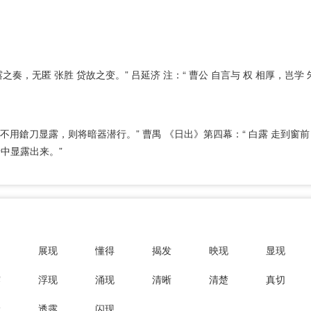
奏，无匿 张胜 贷故之变。” 吕延济 注：“ 曹公 自言与 权 相厚，岂学 
不用鎗刀显露，则将暗器潜行。” 曹禺 《日出》第四幕：“ 白露 走到窗
中显露出来。”
白
展现
懂得
揭发
映现
显现
露
浮现
涌现
清晰
清楚
真切
漏
透露
闪现