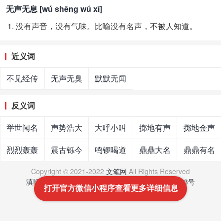
无声无息 [wú shēng wú xī]
没有声音，没有气味。比喻没有名声，不被人知道。
近义词
不见经传
无声无臭
默默无闻
反义词
举世闻名
声势浩大
大呼小叫
掷地有声
掷地金声
烈烈轰轰
震古铄今
鸣锣喝道
鼎鼎大名
鼎鼎有名
Copyright © 2021-2022
文笔网
All Rights Reserved
滇ICP备16007666号
-
滇公网安备 53011202001043号
打开官方微信小程序查看更多详细信息