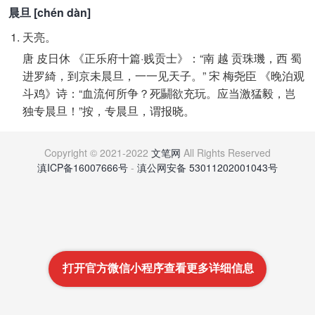
晨旦 [chén dàn]
天亮。
唐 皮日休 《正乐府十篇·贱贡士》：“南 越 贡珠璣，西 蜀
进罗綺，到京未晨旦，一一见天子。” 宋 梅尧臣 《晚泊观
斗鸡》诗：“血流何所争？死鬭欲充玩。应当激猛毅，岂
独专晨旦！”按，专晨旦，谓报晓。
Copyright © 2021-2022
文笔网
All Rights Reserved
滇ICP备16007666号
-
滇公网安备 53011202001043号
打开官方微信小程序查看更多详细信息