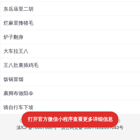
东岳庙里二胡
烂麻里搀猪毛
炉子翻身
大车拉王八
王八肚裏插鸡毛
饭锅冒烟
裹脚布做阳伞
骑自行车下坡
打开官方微信小程序查看更多详细信息
Copyright © 2021-2022
文笔网
All Rights Reserved
滇ICP备16007666号
-
滇公网安备 53011202001043号