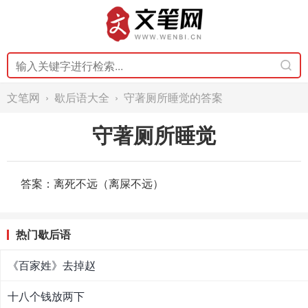
文笔网
›
歇后语大全
› 守著厕所睡觉的答案
守著厕所睡觉
答案：离死不远（离屎不远）
热门歇后语
《百家姓》去掉赵
十八个钱放两下