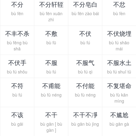
不分
不分轩轾
不分皂白
不忿
bù fēn
bù fēn xuān
bù fēn zào bái
bù fèn
zhì
不丰不杀
不敷
不伏
不伏烧埋
bù fēng bù
bù fū
bù fú
bù fú shāo
shā
mái
不伏手
不服
不服气
不服水土
bù fú shǒu
bù fú
bù fú qì
bù fú shuǐ tǔ
不符
不甫能
不付能
不复堪命
bù fú
bù fǔ néng
bù fù néng
bù fù kān
mìng
不该
不干
不干不凈
不尴尬
bù gāi
bù gān [ bù
bù gān bù jìng
bù gān gà
gàn ]