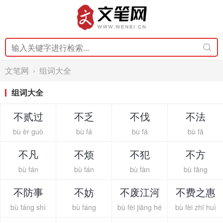
文笔网
›
组词大全
组词大全
不贰过
不乏
不伐
不法
bù èr guò
bù fá
bù fá
bù fǎ
不凡
不烦
不犯
不方
bù fán
bù fán
bù fàn
bù fāng
不防事
不妨
不废江河
不费之惠
bù fáng shì
bù fáng
bù fèi jiāng hé
bù fèi zhī huì