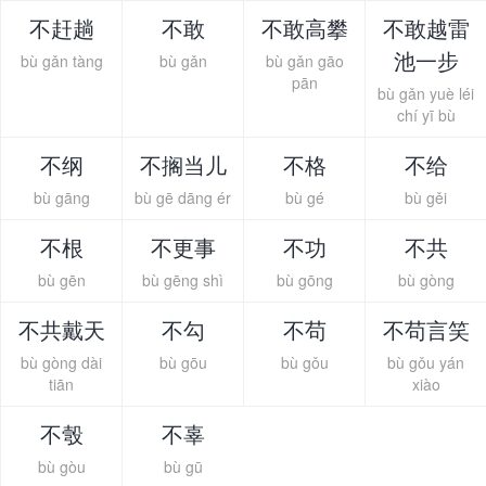
不赶趟
不敢
不敢高攀
不敢越雷
池一步
bù gǎn tàng
bù gǎn
bù gǎn gāo
pān
bù gǎn yuè léi
chí yī bù
不纲
不搁当儿
不格
不给
bù gāng
bù gē dāng ér
bù gé
bù gěi
不根
不更事
不功
不共
bù gēn
bù gēng shì
bù gōng
bù gòng
不共戴天
不勾
不苟
不苟言笑
bù gòng dài
bù gōu
bù gǒu
bù gǒu yán
tiān
xiào
不彀
不辜
bù gòu
bù gū